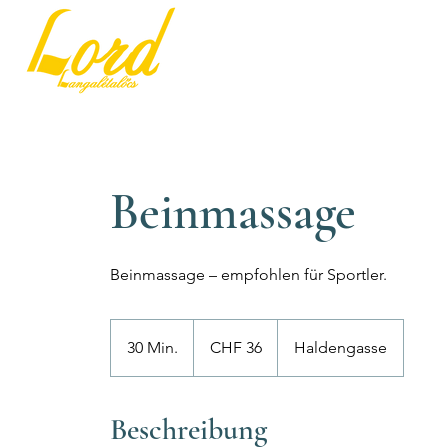
Beinmassage
Beinmassage – empfohlen für Sportler.
36
Schweizer
30 Min.
3
CHF 36
Haldengasse
Franken
0
M
i
Beschreibung
n